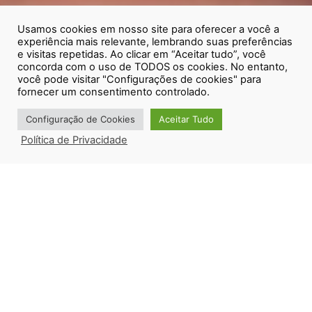
Usamos cookies em nosso site para oferecer a você a
experiência mais relevante, lembrando suas preferências
e visitas repetidas. Ao clicar em “Aceitar tudo”, você
concorda com o uso de TODOS os cookies. No entanto,
você pode visitar "Configurações de cookies" para
fornecer um consentimento controlado.
SOBRE JUNIOR DESIGNER
Configuração de Cookies
Aceitar Tudo
Um studio criativo
Política de Privacidade
especializado em
criação de marcas
SITES MODERNOS E RESPONSIVOS
e identidade visual.
CRIAÇÃO DE
Com anos de experiência em design, orgulhamo‑nos de
SITES
criar projetos únicos, criativos e inovadores. Somos
apaixonados por design e acreditamos que cada marca
deve refletir sua própria história.